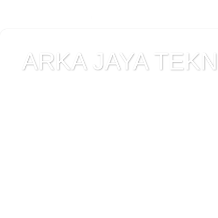
ARKA JAYA TEKNI
Jual alat uji Tanah , ala
Alat Uji Laboratorium T
Alat Uji Laboratorium te
Uji Laboratorium Perta
teknik sipil , peralata