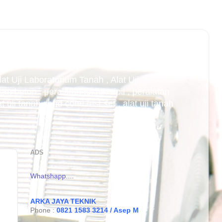
Alat Uji Laboratorium Tanah , Alat Uji
an beton , peralatan teknik sipil , peralatan
uji tanah sand cone test set , alat uji tanah
ADS
Whatshapp....
ARKA JAYA TEKNIK
Phone :
0821 1583 3214 / Asep M