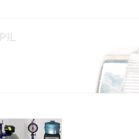
PIL
tuan , alat uji cemen , Alat Uji Laboratorium Teknik Sipil , 
m Aspal , Alat Uji Laboratorium Pertambangan , alat uji tek
t uji kuat tekan beton compression machine 2000 kn , alat 