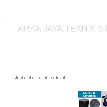
ARKA JAYA TEKNIK SI
Jual alat uji Tanah , alat uji Beton , alat uji Ba
Laboratorium teknik sipil , Alat Uji Laboratoriu
Laboratorium , peralatan Konstruksi Jalan , ala
DCP test
Jual alat uji tanah terdekat