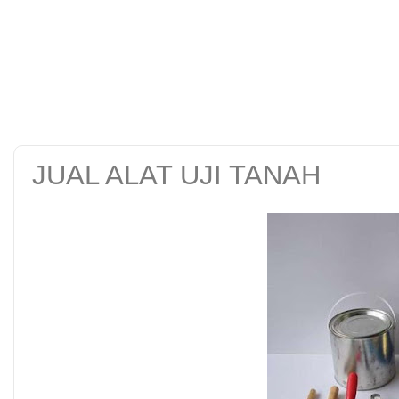
alat uji kuat tekan be
tanah sand cone test se
JUAL ALAT UJI TANAH