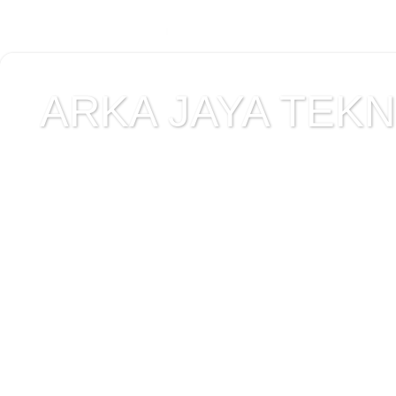
ARKA JAYA TEKNI
Jual alat uji Tanah , ala
Alat Uji Laboratorium T
Alat Uji Laboratorium te
Uji Laboratorium Perta
teknik sipil , peralata